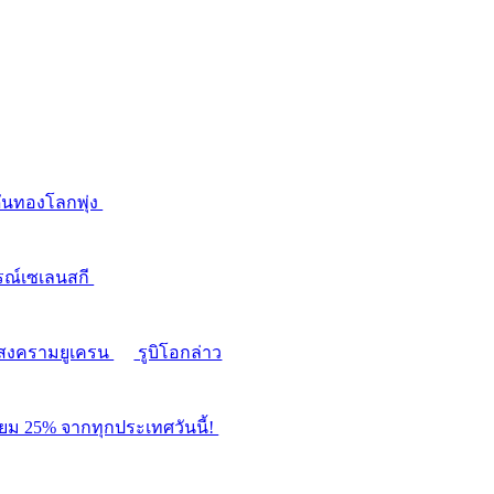
ดันทองโลกพุ่ง
รณ์เซเลนสกี
ติสงครามยูเครน
รูบิโอกล่าว
ียม 25% จากทุกประเทศวันนี้!