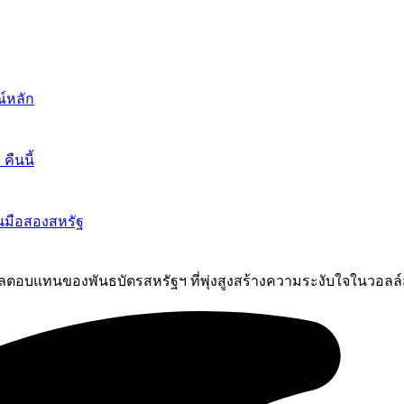
์หลัก
ืนนี้
นมือสองสหรัฐ
ากผลตอบแทนของพันธบัตรสหรัฐฯ ที่พุ่งสูงสร้างความระงับใจในวอลล