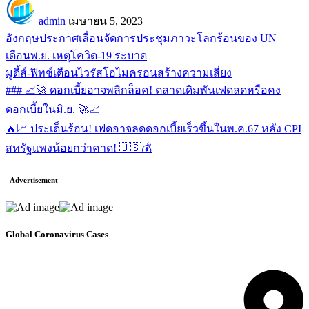
admin
เมษายน 5, 2023
อังกฤษประกาศเลื่อนจัดการประชุมภาวะโลกร้อนของ UN
เดือนพ.ย. เหตุโควิด-19 ระบาด
มูดี้ส์-ฟิทช์เตือนไวรัสโอไมครอนสร้างความเสี่ยง
### 📈🚀 ดอกเบี้ยอาจพลิกล็อค! ตลาดเดิมพันเฟดลดหรือคง
ดอกเบี้ยในมิ.ย. 🚀📈
🔥📈 ประเด็นร้อน! เฟดอาจลดดอกเบี้ยเร็วขึ้นในพ.ค.67 หลัง CPI
สหรัฐแพงน้อยกว่าคาด! 🇺🇸💰
- Advertisement -
Global Coronavirus Cases