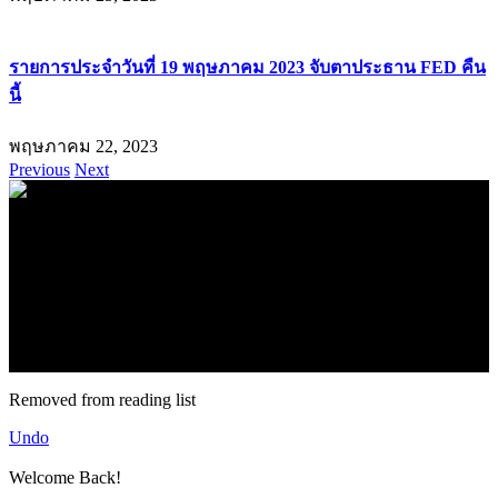
รายการประจำวันที่ 19 พฤษภาคม 2023 จับตาประธาน FED คืน
นี้
พฤษภาคม 22, 2023
Previous
Next
.
71k
Like
62.2k
Follow
2.1k
Follow
16.1k
Subscribe
© forexmonday.com. Design Company. All Rights Reserved.
Removed from reading list
Undo
Welcome Back!