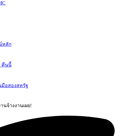
OMC
์หลัก
ืนนี้
นมือสองสหรัฐ
ยงานจ้างงานเผย!