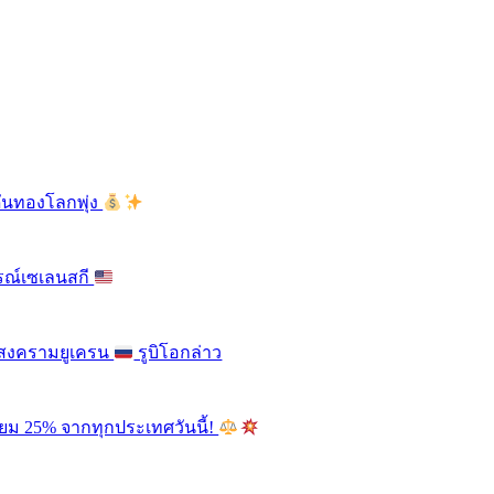
ดันทองโลกพุ่ง
รณ์เซเลนสกี
ติสงครามยูเครน
รูบิโอกล่าว
ียม 25% จากทุกประเทศวันนี้!