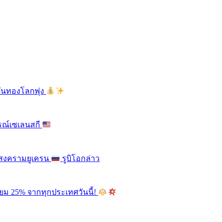
ดันทองโลกพุ่ง
รณ์เซเลนสกี
ติสงครามยูเครน
รูบิโอกล่าว
ียม 25% จากทุกประเทศวันนี้!