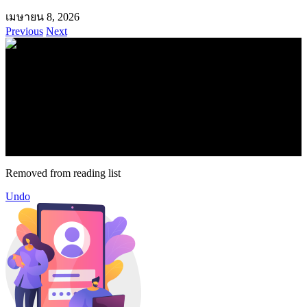
เมษายน 8, 2026
Previous
Next
.
71k
Like
62.2k
Follow
2.1k
Follow
16.1k
Subscribe
© forexmonday.com. Design Company. All Rights Reserved.
Removed from reading list
Undo