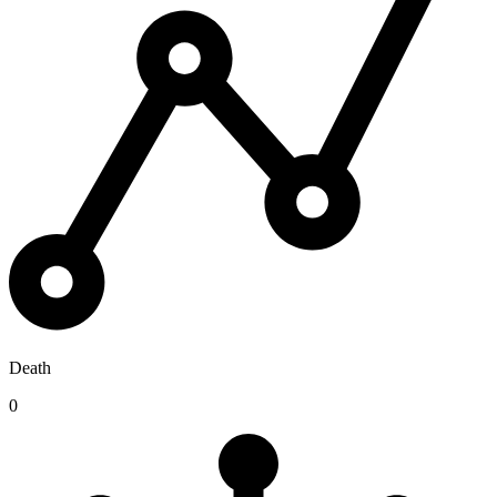
Death
0