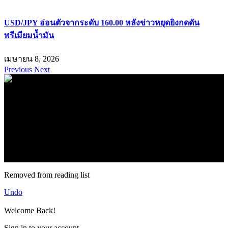
USD/JPY อ่อนตัวจากระดับ 160.00 หลังข่าวหยุดยิงกดดัน
พรีเมียมน้ำมัน
เมษายน 8, 2026
Previous
Next
.
71k
Like
62.2k
Follow
2.1k
Follow
16.1k
Subscribe
© forexmonday.com. Design Company. All Rights Reserved.
Removed from reading list
Undo
Welcome Back!
Sign in to your account