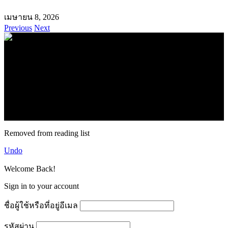
เมษายน 8, 2026
Previous
Next
.
71k
Like
62.2k
Follow
2.1k
Follow
16.1k
Subscribe
© forexmonday.com. Design Company. All Rights Reserved.
Removed from reading list
Undo
Welcome Back!
Sign in to your account
ชื่อผู้ใช้หรือที่อยู่อีเมล
รหัสผ่าน