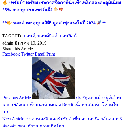
“ทรัมป์” เตรียมประกาศรีดภาษีนำเข้าเหล็กและอะลูมิเนียม
25% จากทุกประเทศวันนี้!
**
ทองคำทะลุทุกสถิติ! มูลค่าพุ่งแรงในปี 2024
**
TAGGED:
บอนด์
,
บอนด์ยีลด์
,
บอนยิลด์
admin
มีนาคม 19, 2019
Share this Article
Facebook
Twitter
Email
Print
Previous Article
ปธ.รัฐสภาเมืองผู้ดีเตือน
นายกฯอังกฤษห้ามนำข้อตกลง Brexit เนื้อหาเดิมเข้าโหวตใน
สภา
Next Article
ราคาทองฟิวเจอร์ปรับตัวขึ้น จากอานิสงส์ดอลลาร์
อ่อนค่า ขณะกังวลเศรษฐกิจโลก