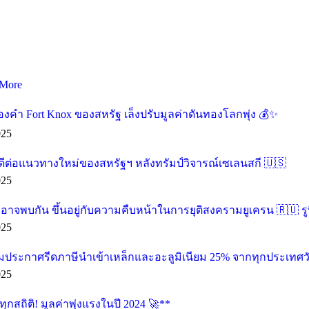
More
องคำ Fort Knox ของสหรัฐ เล็งปรับมูลค่าดันทองโลกพุ่ง 💰✨
025
ดีต่อแนวทางใหม่ของสหรัฐฯ หลังทรัมป์วิจารณ์เซเลนสกี 🇺🇸
025
น อาจพบกัน ขึ้นอยู่กับความคืบหน้าในการยุติสงครามยูเครน 🇷🇺 รู
025
ียมประกาศรีดภาษีนำเข้าเหล็กและอะลูมิเนียม 25% จากทุกประเทศวัน
025
กสถิติ! มูลค่าพุ่งแรงในปี 2024 🚀**