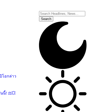
บิโอกล่าว
นี้! ⚖️💥