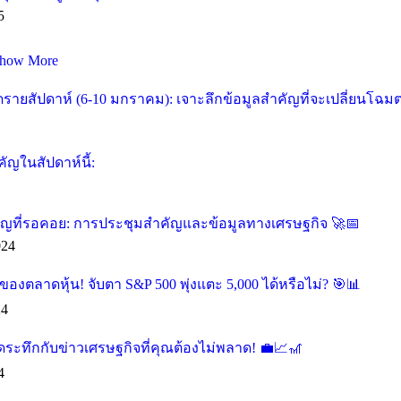
5
how More
ายสัปดาห์ (6-10 มกราคม): เจาะลึกข้อมูลสำคัญที่จะเปลี่ยนโฉม
ัญในสัปดาห์นี้:
คัญที่รอคอย: การประชุมสำคัญและข้อมูลทางเศรษฐกิจ 🚀📅
024
องตลาดหุ้น! จับตา S&P 500 พุ่งแตะ 5,000 ได้หรือไม่? 🎯📊
24
ุดระทึกกับข่าวเศรษฐกิจที่คุณต้องไม่พลาด! 💼📈🎢
4