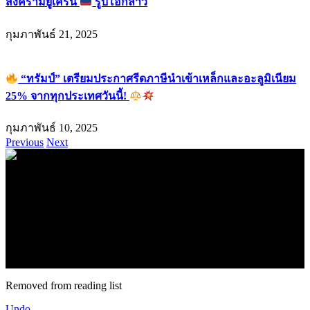
สงครามยูเครน
รูบิโอกล่าว
กุมภาพันธ์ 21, 2025
“ทรัมป์” เตรียมประกาศรีดภาษีนำเข้าเหล็กและอะลูมิเนียม
25% จากทุกประเทศวันนี้!
กุมภาพันธ์ 10, 2025
Previous
Next
.
71k
Like
62.2k
Follow
2.1k
Follow
16.1k
Subscribe
© forexmonday.com. Design Company. All Rights Reserved.
Removed from reading list
Undo