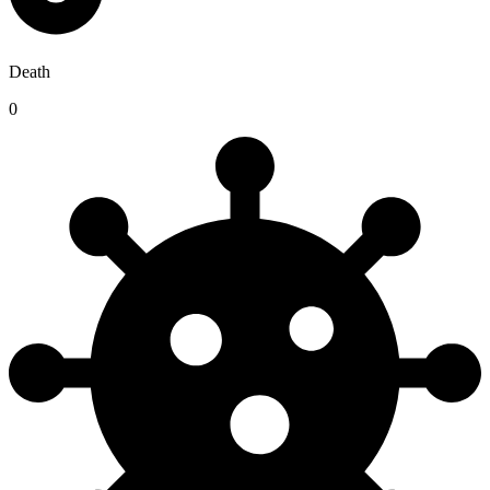
Death
0