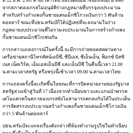
ที่ 22 ธ.ค. 2561 ตามเวลาไทย และยืดเยื้อมาจนถึงขณะนี้ หลัง
จากสภาคองเกรสไม่อนุมัติร่างกฎหมายที่บรรจุงบประมาณ
สำหรับสร้างกำแพงกั้นชายแดนเม็กซิโกวงเงินกว่า 5 พันล้าน
ดอลลาร์ ขณะที่ปธน.ทรัมป์ก็ได้ปฏิเสธที่จะลงนามในร่าง
กฎหมายงบประมาณที่ไม่รวมงบประมาณในการสร้างกำแพง
กั้นชายแดนเม็กซิโกเช่นกัน
การกล่าวแถลงการณ์ในครั้งนี้ จะมีการถ่ายทอดสดผ่านทาง
เครือข่ายสถานีโทรทัศน์เอบีซี, ซีบีเอส, ซีเอ็นเอ็น, ฟ็อกซ์ บิสซิ
เนส เน็ตเวิร์ค, เอ็มเอสเอ็นบีซี และเอ็นบีซี ในคืนนี้เวลา 21.00
น.ตามเวลาสหรัฐ หรือพรุ่งนี้เช้าเวลา 09.00 น.ตามเวลาไทย
การแถลงครั้งนี้จะเกิดขึ้นในขณะที่การปิดหน่วยงานของรัฐบาล
สหรัฐล่วงเข้าสู่วันที่ 17 เนื่องจากทำเนียบขาวและแกนนำพรรค
เดโมแครตในสภาคองเกรสยังไม่สามารถตกลงกันได้ในประเด็น
การจัดสรรงบประมาณสร้างกำแพงกั้นชายแดนเม็กซิโกวงเงิน
กว่า 5 พันล้านดอลลาร์
ปธน.ทรัมป์จะแถลงเรื่องดังกล่าวที่ห้องทำงานรูปไข่ในทำเนียบ