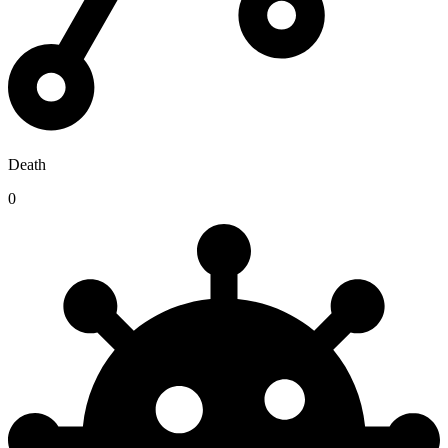
Death
0