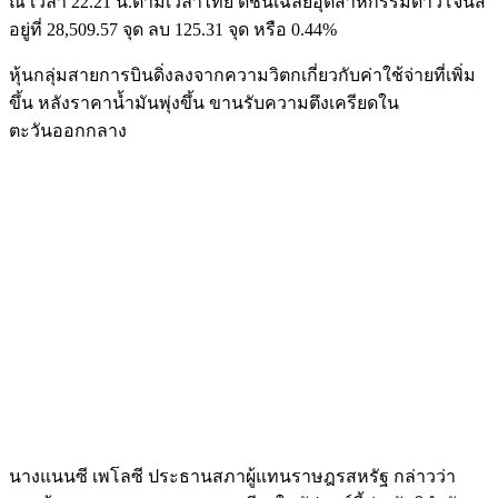
ณ เวลา 22.21 น.ตามเวลาไทย ดัชนีเฉลี่ยอุตสาหกรรมดาวโจนส์
อยู่ที่ 28,509.57 จุด ลบ 125.31 จุด หรือ 0.44%
หุ้นกลุ่มสายการบินดิ่งลงจากความวิตกเกี่ยวกับค่าใช้จ่ายที่เพิ่ม
ขึ้น หลังราคาน้ำมันพุ่งขึ้น ขานรับความตึงเครียดใน
ตะวันออกกลาง
นางแนนซี เพโลซี ประธานสภาผู้แทนราษฎรสหรัฐ กล่าวว่า