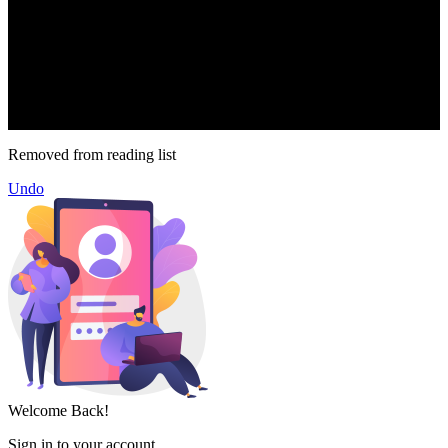
.
71k
Like
62.2k
Follow
2.1k
Follow
16.1k
Subscribe
© forexmonday.com. Design Company. All Rights Reserved.
Removed from reading list
Undo
Welcome Back!
Sign in to your account