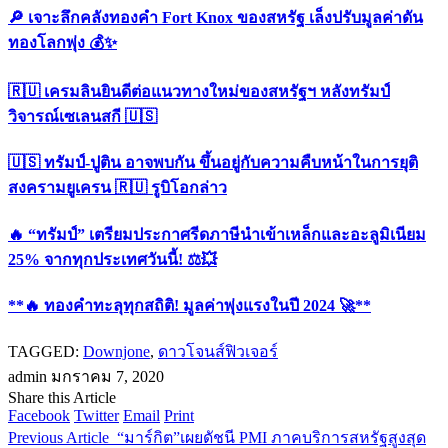
🔎 เจาะลึกคลังทองคำ Fort Knox ของสหรัฐ เล็งปรับมูลค่าดัน
ทองโลกพุ่ง 💰✨
🇷🇺 เครมลินยินดีต่อแนวทางใหม่ของสหรัฐฯ หลังทรัมป์
วิจารณ์เซเลนสกี 🇺🇸
🇺🇸 ทรัมป์-ปูติน อาจพบกัน ขึ้นอยู่กับความคืบหน้าในการยุติ
สงครามยูเครน 🇷🇺 รูบิโอกล่าว
🔥 “ทรัมป์” เตรียมประกาศรีดภาษีนำเข้าเหล็กและอะลูมิเนียม
25% จากทุกประเทศวันนี้! ⚖️💥
**🔥 ทองคำทะลุทุกสถิติ! มูลค่าพุ่งแรงในปี 2024 🚀**
TAGGED:
Downjone
,
ดาวโจนส์ฟิวเจอร์
admin
มกราคม 7, 2020
Share this Article
Facebook
Twitter
Email
Print
Previous Article
“มาร์กิต”เผยดัชนี PMI ภาคบริการสหรัฐสูงสุด