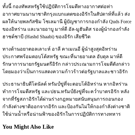
ทั้งนี้ กองทัพสหรัฐใช้ปฎิบัติการโจมตีทางอากาศต่อท่า
อากาศยานนานาชาติกรุงแบกแดดของอิรักในสัปดาห์ที่แล้ว ส่ง
ผลให้นายพลกัสซิม โซเลมานี ผู้บัญชาการกองกำลัง Quds Force
ของอิหร่าน และนายอาบู มาห์ดี อัล-มูฮันดิส รองผู้นำกองกำลัง
ฮาชด์ชาบี (Hashd Shaabi) ของอิรัก เสียชีวิต
ทางด้านอยาตอลเลาะห์ อาลี คาเมเนอี ผู้นำสูงสุดอิหร่าน
ประกาศพร้อมตอบโต้สหรัฐ ขณะที่นายอาเดล อับดุล มาห์ดี
รักษาการนายกรัฐมนตรีอิรัก กล่าวประณามการโจมตีดังกล่าว
โดยมองว่าเป็นการแสดงความก้าวร้าวต่อรัฐบาลและชาวอิรัก
ประธานาธิบดีโดนัลด์ ทรัมป์ขู่ที่จะตอบโต้อิหร่าน หากอิหร่าน
ทำการโจมตีสหรัฐ และปธน.ทรัมป์ยังขู่ที่จะคว่ำบาตรอิรัก หลัง
จากที่รัฐสภาอิรักได้ผ่านร่างกฎหมายสนับสนุนการถอนกอง
กำลังต่างชาติออกจากอิรัก และป้องกันไม่ให้กองกำลังต่างชาติ
ใช้น่านน้ำหรือน่านฟ้าของอิรักในการปฏิบัติการทางทหาร
You Might Also Like