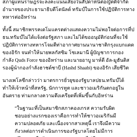
สภาผู้แทนราษฎรจะลงคะแนนเสียงในสัปดาห์นี้ต่อญัตติจำกัด
อำนาจของประธานาธิบดีโดนัลด์ ทรัมป์ในการใช้ปฏิบัติการทาง
ทหารต่ออิหร่าน
ทั้งนี้ สมาชิกพรรคเดโมแครตต่างแสดงความไม่พอใจต่อการที่ป
ธน.ทรัมป์ไม่ได้แจ้งต่อรัฐสภา และไม่ได้ขออนุมัติก่อนที่จะใช้
ปฎิบัติการทางทหารโจมตีท่าอากาศยานนานาชาติกรุงแบกแดด
ของอิรัก จนทำให้นายพลกัสซิม โซเลมานี ผู้บัญชาการกอง
กำลัง Quds Force ของอิหร่าน และนายอาบู มาห์ดี อัล-มูฮันดิส
รองผู้นำกองกำลังฮาชด์ชาบี (Hashd Shaabi) ของอิรัก เสียชีวิต
นางเพโลซีกล่าวว่า มาตรการยั่วยุของรัฐบาลปธน.ทรัมป์ได้
ทำให้เจ้าหน้าที่สหรัฐ, นักการทูต และชาวอเมริกันตกอยู่ใน
อันตราย ท่ามกลางความตึงเครียดที่เพิ่มขึ้นกับอิหร่าน
“ในฐานะที่เป็นสมาชิกสภาคองเกรส ความรับผิด
ชอบอย่างแรกของเราคือการทำให้ชาวอเมริกันมี
ความปลอดภัย และเนื่องจากสาเหตุนี้ เราจึงมีความ
กังวลต่อการดำเนินการของรัฐบาลโดยไม่มีการ