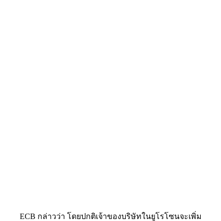
ECB กล่าวว่า โดยปกติเจ้าของบริษัทในยูโรโซนจะเพิ่ม
อัตราค่าแรงต่อปีประมาณ 2% แต่ในปีนี้คาดว่าทุกบริษัทจะเพิ่ม