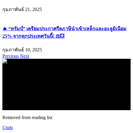
“ทรัมป์” เตรียมประกาศรีดภาษีนำเข้าเหล็กและอะลูมิเนียม
25% จากทุกประเทศวันนี้!
กุมภาพันธ์ 10, 2025
Previous
Next
.
71k
Like
62.2k
Follow
2.1k
Follow
16.1k
Subscribe
© forexmonday.com. Design Company. All Rights Reserved.
Removed from reading list
Undo
Welcome Back!