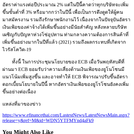
ขึ้นขั้นต่ำที่ 3% หรือมากกว่าในปีนี้ เพื่อเป็นการดึงดูดให้ผู้คน
มาสมัครงาน รวมถึงรักษาพนักงานไว้ เนื่องจากในปัจจุบันอัตรา
เงินเฟ้อของค่าจ้างได้เพิ่มขึ้นอย่างมีนัยสำคัญ หลังหลายบริษัท
เผชิญกับปัญหาห่วงโซ่อุปทาน ท่ามกลางความต้องการสินค้าที่
เพิ่มขึ้นอย่างมากในปีที่แล้ว (2021) รวมถึงผลกระทบที่เกิดจาก
ไวรัสโควิด-19
ทั้งนี้ ในการประชุมนโยบายของ ECB เมื่อวันพฤหัสบดีที่
ผ่านมา ECB ยอมรับว่าความเสี่ยงด้านเงินเฟ้อของยูโนโซนมี
แนวโน้มเพิ่มสูงขึ้น และอาจทำให้ ECB พิจารณาปรับขึ้นอัตรา
ดอกเบี้ยนโยบายในปีนี้ หากอัตราเงินเฟ้อของยูโรโซนยังคงเพิ่ม
ขึ้นอย่างต่อเนื่อง
แหล่งที่มาของข่าว
https://www.efinancethai.com/LastestNews/LatestNewsMain.aspx?
release=y&ref=M&id=WDN5YTFMYnd4aFk9
You Might Also Like