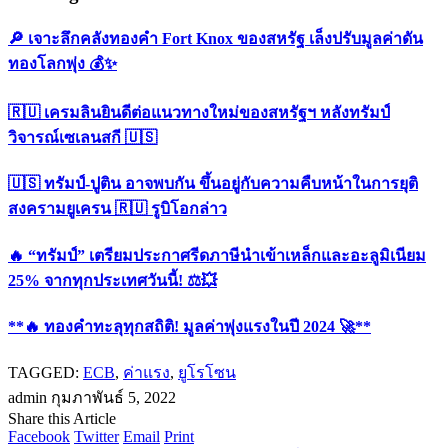
เจาะลึกคลังทองคำ Fort Knox ของสหรัฐ เล็งปรับมูลค่าดัน
ทองโลกพุ่ง
เครมลินยินดีต่อแนวทางใหม่ของสหรัฐฯ หลังทรัมป์วิจารณ์
เซเลนสกี
ทรัมป์-ปูติน อาจพบกัน ขึ้นอยู่กับความคืบหน้าในการยุติ
สงครามยูเครน
รูบิโอกล่าว
“ทรัมป์” เตรียมประกาศรีดภาษีนำเข้าเหล็กและอะลูมิเนียม
25% จากทุกประเทศวันนี้!
**
ทองคำทะลุทุกสถิติ! มูลค่าพุ่งแรงในปี 2024
**
TAGGED:
ECB
,
ค่าแรง
,
ยูโรโซน
admin
กุมภาพันธ์ 5, 2022
Share this Article
Facebook
Twitter
Email
Print
Previous Article
ปฏิทินเศรษฐกิจประจำวันที่ 4 กุมภาพันธ์ 2022