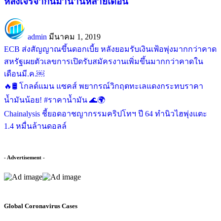
หลังเจรจากันมานานหลายเดือน
admin
มีนาคม 1, 2019
ECB ส่งสัญญาณขึ้นดอกเบี้ย หลังยอมรับเงินเฟ้อพุ่งมากกว่าคาด
สหรัฐเผยตัวเลขการเปิดรับสมัครงานเพิ่มขึ้นมากกว่าคาดใน
เดือนมี.ค.￼
🔥🛢️ โกลด์แมน แซคส์ พยากรณ์วิกฤตทะเลแดงกระทบราคา
น้ำมันน้อย! #ราคาน้ำมัน 🌊🌍
Chainalysis ชี้ยอดอาชญากรรมคริปโทฯ ปี 64 ทำนิวไฮพุ่งแตะ
1.4 หมื่นล้านดอลล์
- Advertisement -
Global Coronavirus Cases