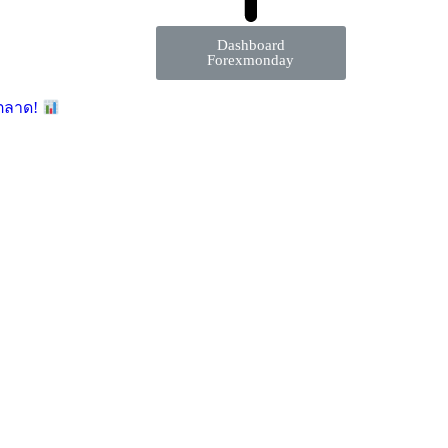
Dashboard
Forexmonday
มตลาด!