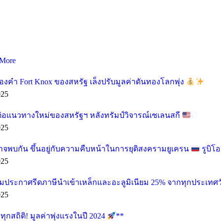
More
องคำ Fort Knox ของสหรัฐ เล็งปรับมูลค่าดันทองโลกพุ่ง
025
ต่อแนวทางใหม่ของสหรัฐฯ หลังทรัมป์วิจารณ์เซเลนสกี
025
อาจพบกัน ขึ้นอยู่กับความคืบหน้าในการยุติสงครามยูเครน
รูบิโ
025
ียมประกาศรีดภาษีนำเข้าเหล็กและอะลูมิเนียม 25% จากทุกประเทศวั
025
กสถิติ! มูลค่าพุ่งแรงในปี 2024
**