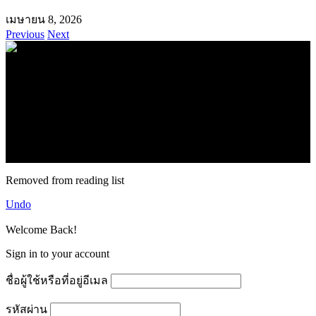
เมษายน 8, 2026
Previous
Next
.
71k
Like
62.2k
Follow
2.1k
Follow
16.1k
Subscribe
© forexmonday.com. Design Company. All Rights Reserved.
Removed from reading list
Undo
Welcome Back!
Sign in to your account
ชื่อผู้ใช้หรือที่อยู่อีเมล
รหัสผ่าน