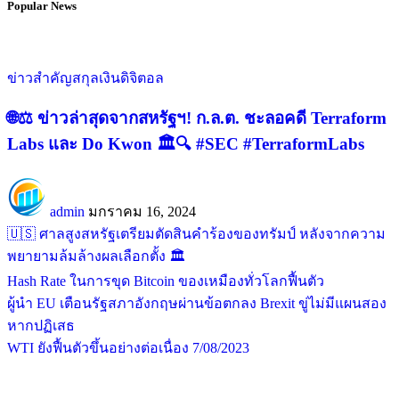
Popular News
ข่าวสำคัญ
สกุลเงินดิจิตอล
🌐⚖️ ข่าวล่าสุดจากสหรัฐฯ! ก.ล.ต. ชะลอคดี Terraform
Labs และ Do Kwon 🏛️🔍 #SEC #TerraformLabs
admin
มกราคม 16, 2024
🇺🇸 ศาลสูงสหรัฐเตรียมตัดสินคำร้องของทรัมป์ หลังจากความ
พยายามล้มล้างผลเลือกตั้ง 🏛️
Hash Rate ในการขุด Bitcoin ของเหมืองทั่วโลกฟื้นตัว
ผู้นำ EU เตือนรัฐสภาอังกฤษผ่านข้อตกลง Brexit ขู่ไม่มีแผนสอง
หากปฏิเสธ
WTI ยังฟื้นตัวขึ้นอย่างต่อเนื่อง 7/08/2023