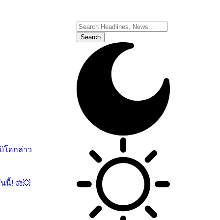
บิโอกล่าว
นี้! ⚖️💥