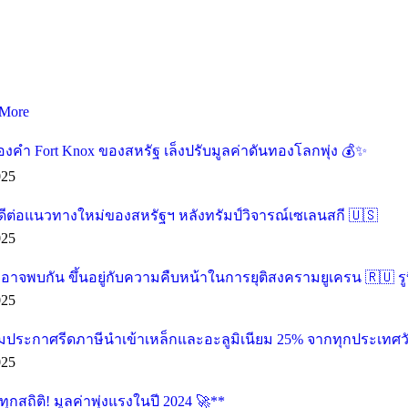
More
องคำ Fort Knox ของสหรัฐ เล็งปรับมูลค่าดันทองโลกพุ่ง 💰✨
025
ดีต่อแนวทางใหม่ของสหรัฐฯ หลังทรัมป์วิจารณ์เซเลนสกี 🇺🇸
025
น อาจพบกัน ขึ้นอยู่กับความคืบหน้าในการยุติสงครามยูเครน 🇷🇺 รู
025
ียมประกาศรีดภาษีนำเข้าเหล็กและอะลูมิเนียม 25% จากทุกประเทศวัน
025
กสถิติ! มูลค่าพุ่งแรงในปี 2024 🚀**