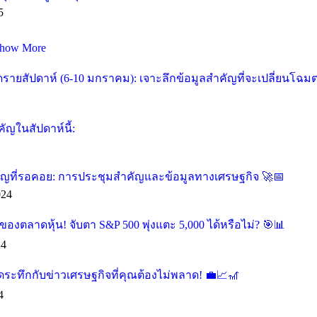
5
how More
ายสัปดาห์ (6-10 มกราคม): เจาะลึกข้อมูลสำคัญที่จะเปลี่ยนโฉม
ัญในสัปดาห์นี้:
คัญที่รอคอย: การประชุมสำคัญและข้อมูลทางเศรษฐกิจ 🚀📅
024
องตลาดหุ้น! จับตา S&P 500 พุ่งแตะ 5,000 ได้หรือไม่? 🎯📊
24
ุดระทึกกับข่าวเศรษฐกิจที่คุณต้องไม่พลาด! 💼📈🎢
4