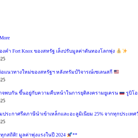
More
องคำ Fort Knox ของสหรัฐ เล็งปรับมูลค่าดันทองโลกพุ่ง
025
ต่อแนวทางใหม่ของสหรัฐฯ หลังทรัมป์วิจารณ์เซเลนสกี
025
อาจพบกัน ขึ้นอยู่กับความคืบหน้าในการยุติสงครามยูเครน
รูบิโ
025
ียมประกาศรีดภาษีนำเข้าเหล็กและอะลูมิเนียม 25% จากทุกประเทศวั
025
กสถิติ! มูลค่าพุ่งแรงในปี 2024
**