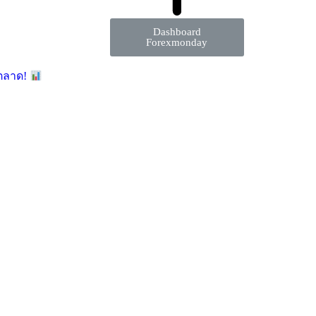
Dashboard
Forexmonday
มตลาด!