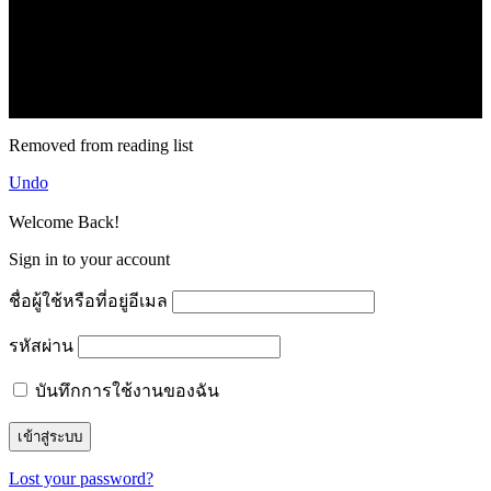
71k
Like
62.2k
Follow
2.1k
Follow
16.1k
Subscribe
© forexmonday.com. Design Company. All Rights Reserved.
Removed from reading list
Undo
Welcome Back!
Sign in to your account
ชื่อผู้ใช้หรือที่อยู่อีเมล
รหัสผ่าน
บันทึกการใช้งานของฉัน
Lost your password?