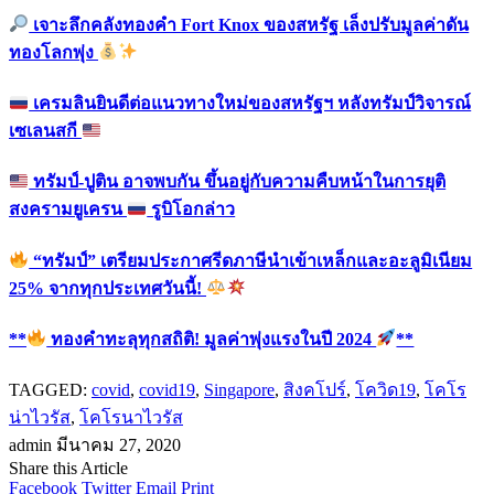
เจาะลึกคลังทองคำ Fort Knox ของสหรัฐ เล็งปรับมูลค่าดัน
ทองโลกพุ่ง
เครมลินยินดีต่อแนวทางใหม่ของสหรัฐฯ หลังทรัมป์วิจารณ์
เซเลนสกี
ทรัมป์-ปูติน อาจพบกัน ขึ้นอยู่กับความคืบหน้าในการยุติ
สงครามยูเครน
รูบิโอกล่าว
“ทรัมป์” เตรียมประกาศรีดภาษีนำเข้าเหล็กและอะลูมิเนียม
25% จากทุกประเทศวันนี้!
**
ทองคำทะลุทุกสถิติ! มูลค่าพุ่งแรงในปี 2024
**
TAGGED:
covid
,
covid19
,
Singapore
,
สิงคโปร์
,
โควิด19
,
โคโร
น่าไวรัส
,
โคโรนาไวรัส
admin
มีนาคม 27, 2020
Share this Article
Facebook
Twitter
Email
Print