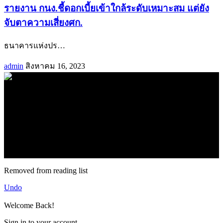
รายงาน กนง.ชี้ดอกเบี้ยเข้าใกล้ระดับเหมาะสม แต่ยัง
จับตาความเสี่ยงศก.
ธนาคารแห่งปร
…
admin
สิงหาคม 16, 2023
.
71k
Like
62.2k
Follow
2.1k
Follow
16.1k
Subscribe
© forexmonday.com. Design Company. All Rights Reserved.
Removed from reading list
Undo
Welcome Back!
Sign in to your account