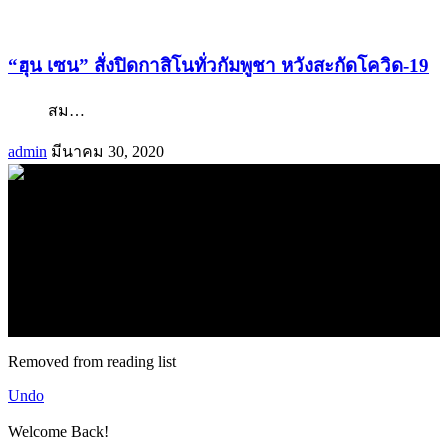
“ฮุน เซน” สั่งปิดกาสิโนทั่วกัมพูชา หวังสะกัดโควิด-19
สม
…
admin
มีนาคม 30, 2020
.
71k
Like
62.2k
Follow
2.1k
Follow
16.1k
Subscribe
© forexmonday.com. Design Company. All Rights Reserved.
Removed from reading list
Undo
Welcome Back!