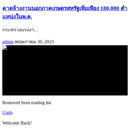
คาดจ้างงานนอกภาคเกษตรสหรัฐเพิ่มเพียง 180,000 ตำ
แหน่งในพ.ค.
กระทรวงแรงงา
…
admin
พฤษภาคม 30, 2023
.
71k
Like
62.2k
Follow
2.1k
Follow
16.1k
Subscribe
© forexmonday.com. Design Company. All Rights Reserved.
Removed from reading list
Undo
Welcome Back!