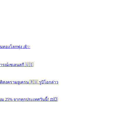
ดันทองโลกพุ่ง 💰✨
จารณ์เซเลนสกี 🇺🇸
ุติสงครามยูเครน 🇷🇺 รูบิโอกล่าว
ยม 25% จากทุกประเทศวันนี้! ⚖️💥