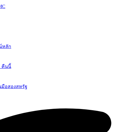
OMC
์หลัก
ืนนี้
นมือสองสหรัฐ