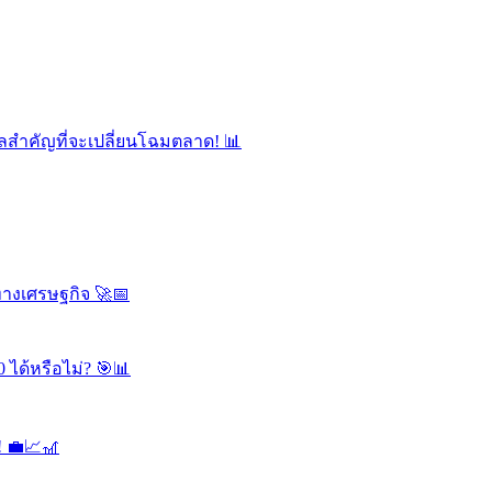
ลสำคัญที่จะเปลี่ยนโฉมตลาด! 📊
ทางเศรษฐกิจ 🚀📅
 ได้หรือไม่? 🎯📊
! 💼📈🎢