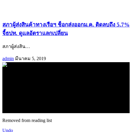
สภาผู้ส่งสินค้าทางเรือฯ ช็อกส่งออกม.ค. ติดลบถึง 5.7%
จี้ธปท. ดูแลอัตราแลกเปลี่ยน
สภาผู้ส่งสิน
…
admin
มีนาคม 5, 2019
.
71k
Like
62.2k
Follow
2.1k
Follow
16.1k
Subscribe
© forexmonday.com. Design Company. All Rights Reserved.
Removed from reading list
Undo