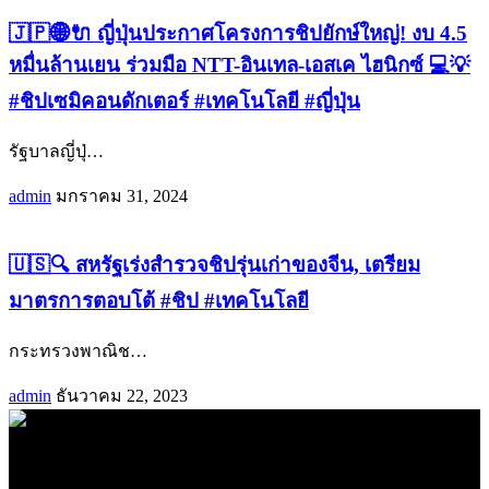
🇯🇵🌐🔌 ญี่ปุ่นประกาศโครงการชิปยักษ์ใหญ่! งบ 4.5
หมื่นล้านเยน ร่วมมือ NTT-อินเทล-เอสเค ไฮนิกซ์ 💻💡
#ชิปเซมิคอนดักเตอร์ #เทคโนโลยี #ญี่ปุ่น
รัฐบาลญี่ปุ่
…
admin
มกราคม 31, 2024
🇺🇸🔍 สหรัฐเร่งสำรวจชิปรุ่นเก่าของจีน, เตรียม
มาตรการตอบโต้ #ชิป #เทคโนโลยี
กระทรวงพาณิช
…
admin
ธันวาคม 22, 2023
.