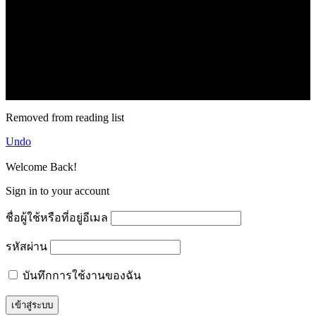
.
71k
Like
62.2k
Follow
2.1k
Follow
16.1k
Subscribe
© forexmonday.com. Design Company. All Rights Reserved.
Removed from reading list
Undo
Welcome Back!
Sign in to your account
ชื่อผู้ใช้หรือที่อยู่อีเมล
รหัสผ่าน
บันทึกการใช้งานของฉัน