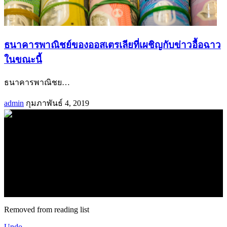
ธนาคารพาณิชย์ของออสเตรเลียที่เผชิญกับข่าวอื้อฉาว
ในขณะนี้
ธนาคารพาณิชย
…
admin
กุมภาพันธ์ 4, 2019
.
71k
Like
62.2k
Follow
2.1k
Follow
16.1k
Subscribe
© forexmonday.com. Design Company. All Rights Reserved.
Removed from reading list
Undo