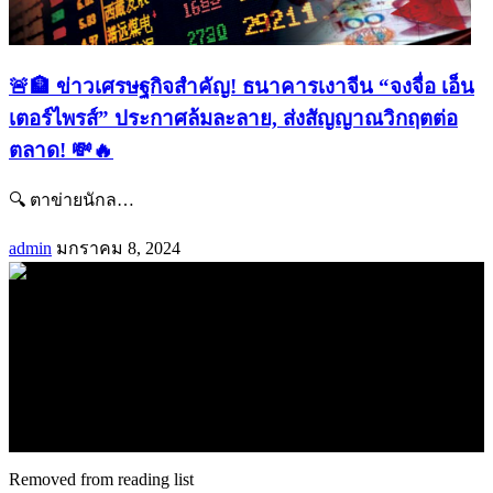
🚨🏦 ข่าวเศรษฐกิจสำคัญ! ธนาคารเงาจีน “จงจื่อ เอ็น
เตอร์ไพรส์” ประกาศล้มละลาย, ส่งสัญญาณวิกฤตต่อ
ตลาด! 💸🔥
🔍 ตาข่ายนักล
…
admin
มกราคม 8, 2024
.
71k
Like
62.2k
Follow
2.1k
Follow
16.1k
Subscribe
© forexmonday.com. Design Company. All Rights Reserved.
Removed from reading list