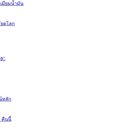
เมียมน้ำมัน
รียดโลก
OMC
์หลัก
ืนนี้