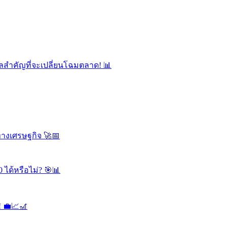
ลสำคัญที่จะเปลี่ยนโฉมตลาด! 📊
ทางเศรษฐกิจ 🚀📅
 ได้หรือไม่? 🎯📊
! 💼📈🎢