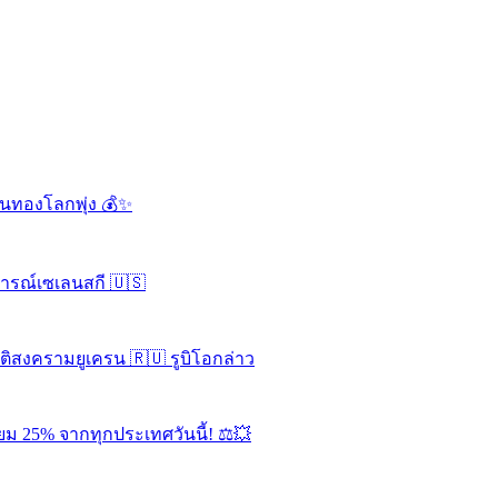
ดันทองโลกพุ่ง 💰✨
จารณ์เซเลนสกี 🇺🇸
ุติสงครามยูเครน 🇷🇺 รูบิโอกล่าว
ยม 25% จากทุกประเทศวันนี้! ⚖️💥