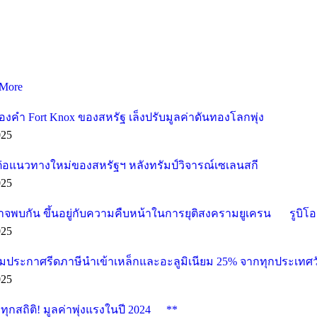
More
องคำ Fort Knox ของสหรัฐ เล็งปรับมูลค่าดันทองโลกพุ่ง
025
ต่อแนวทางใหม่ของสหรัฐฯ หลังทรัมป์วิจารณ์เซเลนสกี
025
อาจพบกัน ขึ้นอยู่กับความคืบหน้าในการยุติสงครามยูเครน
รูบิโ
025
ียมประกาศรีดภาษีนำเข้าเหล็กและอะลูมิเนียม 25% จากทุกประเทศวั
025
กสถิติ! มูลค่าพุ่งแรงในปี 2024
**