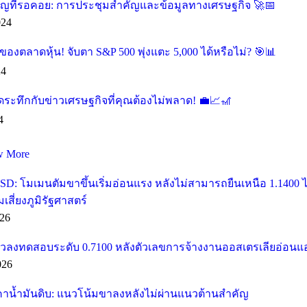
คัญที่รอคอย: การประชุมสำคัญและข้อมูลทางเศรษฐกิจ 🚀📅
024
องตลาดหุ้น! จับตา S&P 500 พุ่งแตะ 5,000 ได้หรือไม่? 🎯📊
24
ุดระทึกกับข่าวเศรษฐกิจที่คุณต้องไม่พลาด! 💼📈🎢
4
w More
SD: โมเมนตัมขาขึ้นเริ่มอ่อนแรง หลังไม่สามารถยืนเหนือ 1.1400
ี่ยงภูมิรัฐศาสตร์
26
วลงทดสอบระดับ 0.7100 หลังตัวเลขการจ้างงานออสเตรเลียอ่อนแ
026
คาน้ำมันดิบ: แนวโน้มขาลงหลังไม่ผ่านแนวต้านสำคัญ