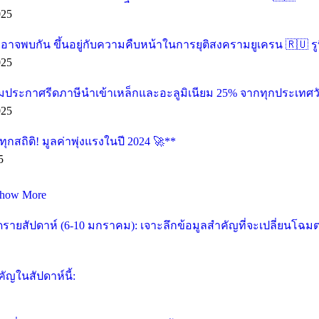
025
น อาจพบกัน ขึ้นอยู่กับความคืบหน้าในการยุติสงครามยูเครน 🇷🇺 รู
025
ียมประกาศรีดภาษีนำเข้าเหล็กและอะลูมิเนียม 25% จากทุกประเทศวัน
025
กสถิติ! มูลค่าพุ่งแรงในปี 2024 🚀**
5
how More
ายสัปดาห์ (6-10 มกราคม): เจาะลึกข้อมูลสำคัญที่จะเปลี่ยนโฉม
ัญในสัปดาห์นี้: