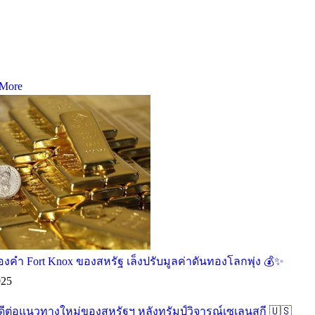
More
องคำ Fort Knox ของสหรัฐ เล็งปรับมูลค่าดันทองโลกพุ่ง 💰✨
025
ดีต่อแนวทางใหม่ของสหรัฐฯ หลังทรัมป์วิจารณ์เซเลนสกี 🇺🇸