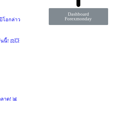
Dashboard
Forexmonday
บิโอกล่าว
นี้! ⚖️💥
ตลาด! 📊