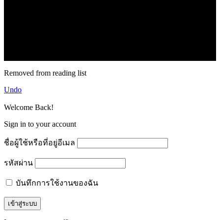
71k
Like
62.2k
Follow
2.1k
Follow
16.1k
Subscribe
© forexmonday.com. Design Company. All Rights Reserved.
Removed from reading list
Undo
Welcome Back!
Sign in to your account
ชื่อผู้ใช้หรือที่อยู่อีเมล
รหัสผ่าน
บันทึกการใช้งานของฉัน