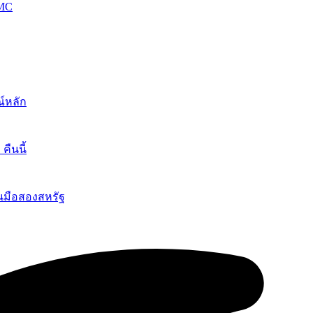
OMC
์หลัก
ืนนี้
นมือสองสหรัฐ