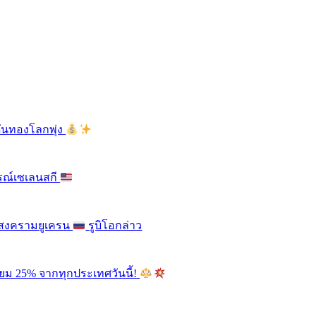
ดันทองโลกพุ่ง
รณ์เซเลนสกี
ติสงครามยูเครน
รูบิโอกล่าว
ียม 25% จากทุกประเทศวันนี้!