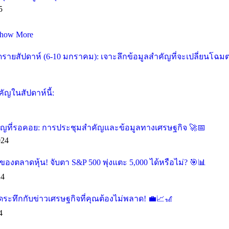
5
how More
ายสัปดาห์ (6-10 มกราคม): เจาะลึกข้อมูลสำคัญที่จะเปลี่ยนโฉม
ัญในสัปดาห์นี้:
คัญที่รอคอย: การประชุมสำคัญและข้อมูลทางเศรษฐกิจ 🚀📅
024
องตลาดหุ้น! จับตา S&P 500 พุ่งแตะ 5,000 ได้หรือไม่? 🎯📊
24
ุดระทึกกับข่าวเศรษฐกิจที่คุณต้องไม่พลาด! 💼📈🎢
4