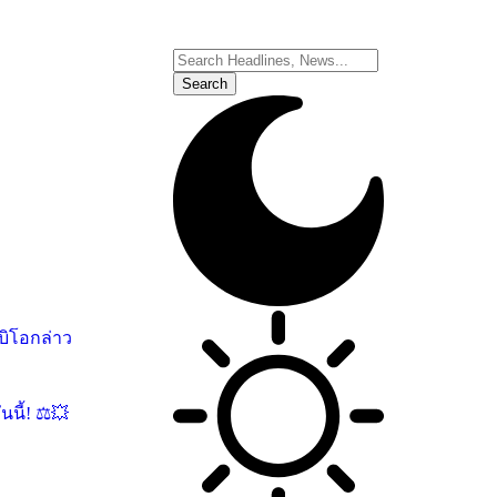
บิโอกล่าว
นี้! ⚖️💥