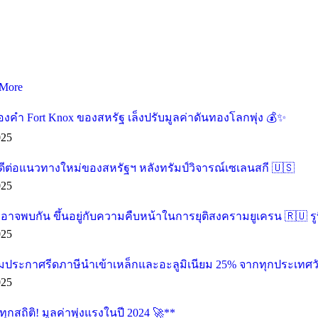
More
องคำ Fort Knox ของสหรัฐ เล็งปรับมูลค่าดันทองโลกพุ่ง 💰✨
025
ดีต่อแนวทางใหม่ของสหรัฐฯ หลังทรัมป์วิจารณ์เซเลนสกี 🇺🇸
025
น อาจพบกัน ขึ้นอยู่กับความคืบหน้าในการยุติสงครามยูเครน 🇷🇺 รู
025
ียมประกาศรีดภาษีนำเข้าเหล็กและอะลูมิเนียม 25% จากทุกประเทศวัน
025
กสถิติ! มูลค่าพุ่งแรงในปี 2024 🚀**