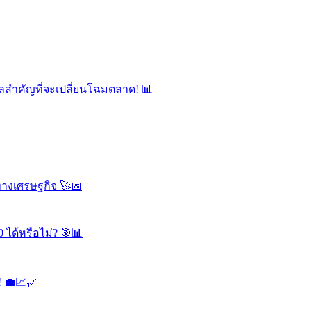
ลสำคัญที่จะเปลี่ยนโฉมตลาด! 📊
ทางเศรษฐกิจ 🚀📅
 ได้หรือไม่? 🎯📊
! 💼📈🎢