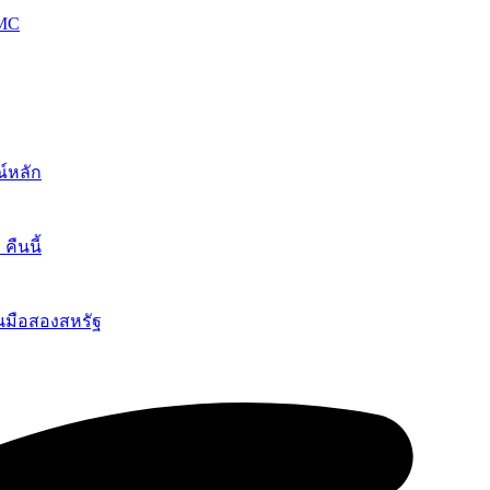
OMC
์หลัก
ืนนี้
นมือสองสหรัฐ