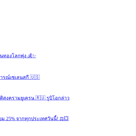
ดันทองโลกพุ่ง 💰✨
จารณ์เซเลนสกี 🇺🇸
ุติสงครามยูเครน 🇷🇺 รูบิโอกล่าว
ยม 25% จากทุกประเทศวันนี้! ⚖️💥