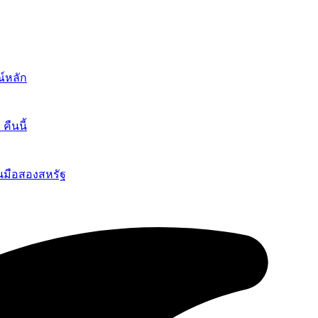
์หลัก
ืนนี้
นมือสองสหรัฐ