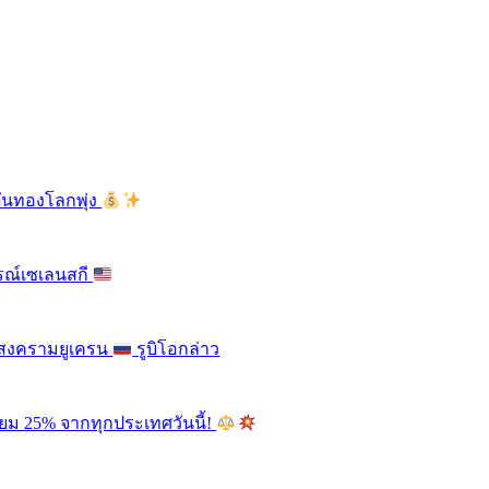
ดันทองโลกพุ่ง
รณ์เซเลนสกี
ติสงครามยูเครน
รูบิโอกล่าว
ียม 25% จากทุกประเทศวันนี้!