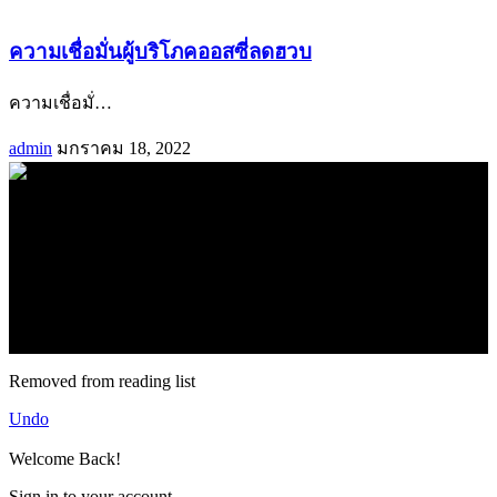
ความเชื่อมั่นผู้บริโภคออสซี่ลดฮวบ
ความเชื่อมั่
…
admin
มกราคม 18, 2022
.
71k
Like
62.2k
Follow
2.1k
Follow
16.1k
Subscribe
© forexmonday.com. Design Company. All Rights Reserved.
Removed from reading list
Undo
Welcome Back!
Sign in to your account