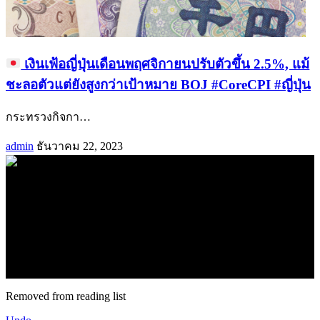
เงินเฟ้อญี่ปุ่นเดือนพฤศจิกายนปรับตัวขึ้น 2.5%, แม้
ชะลอตัวแต่ยังสูงกว่าเป้าหมาย BOJ #CoreCPI #ญี่ปุ่น
กระทรวงกิจกา
…
admin
ธันวาคม 22, 2023
.
71k
Like
62.2k
Follow
2.1k
Follow
16.1k
Subscribe
© forexmonday.com. Design Company. All Rights Reserved.
Removed from reading list