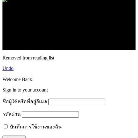
.
71k
Like
62.2k
Follow
2.1k
Follow
16.1k
Subscribe
© forexmonday.com. Design Company. All Rights Reserved.
Removed from reading list
Undo
Welcome Back!
Sign in to your account
ชื่อผู้ใช้หรือที่อยู่อีเมล
รหัสผ่าน
บันทึกการใช้งานของฉัน