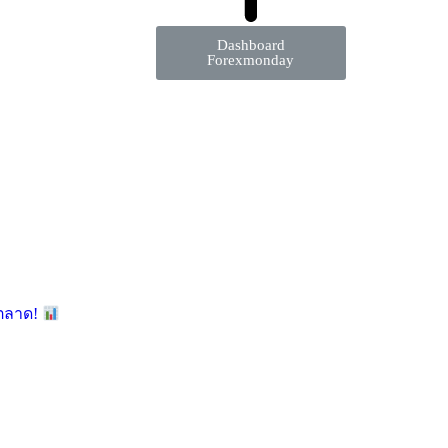
Dashboard
Forexmonday
มตลาด!