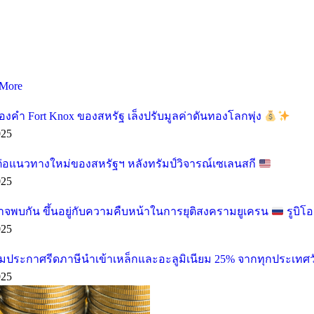
More
องคำ Fort Knox ของสหรัฐ เล็งปรับมูลค่าดันทองโลกพุ่ง
025
ต่อแนวทางใหม่ของสหรัฐฯ หลังทรัมป์วิจารณ์เซเลนสกี
025
อาจพบกัน ขึ้นอยู่กับความคืบหน้าในการยุติสงครามยูเครน
รูบิโ
025
ียมประกาศรีดภาษีนำเข้าเหล็กและอะลูมิเนียม 25% จากทุกประเทศวั
025