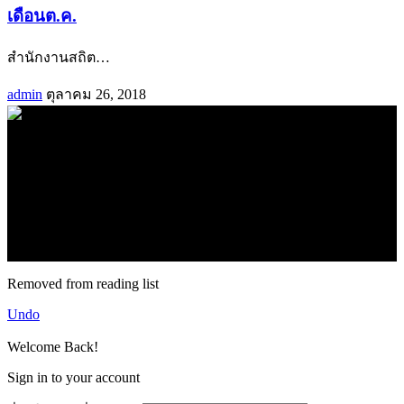
เดือนต.ค.
สำนักงานสถิต
…
admin
ตุลาคม 26, 2018
.
71k
Like
62.2k
Follow
2.1k
Follow
16.1k
Subscribe
© forexmonday.com. Design Company. All Rights Reserved.
Removed from reading list
Undo
Welcome Back!
Sign in to your account