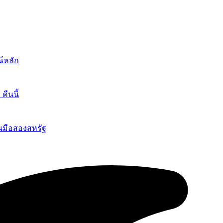
์หลัก
ืนนี้
นมือสองสหรัฐ