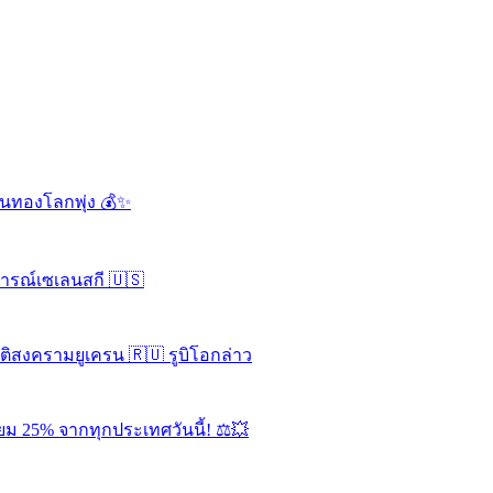
ดันทองโลกพุ่ง
รณ์เซเลนสกี
ติสงครามยูเครน
รูบิโอกล่าว
ียม 25% จากทุกประเทศวันนี้!