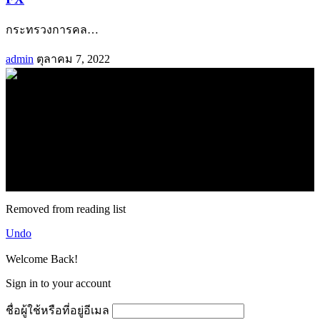
กระทรวงการคล
…
admin
ตุลาคม 7, 2022
.
71k
Like
62.2k
Follow
2.1k
Follow
16.1k
Subscribe
© forexmonday.com. Design Company. All Rights Reserved.
Removed from reading list
Undo
Welcome Back!
Sign in to your account
ชื่อผู้ใช้หรือที่อยู่อีเมล