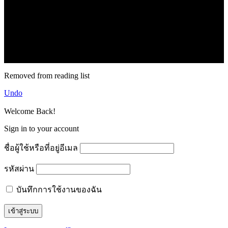
71k
Like
62.2k
Follow
2.1k
Follow
16.1k
Subscribe
© forexmonday.com. Design Company. All Rights Reserved.
Removed from reading list
Undo
Welcome Back!
Sign in to your account
ชื่อผู้ใช้หรือที่อยู่อีเมล
รหัสผ่าน
บันทึกการใช้งานของฉัน