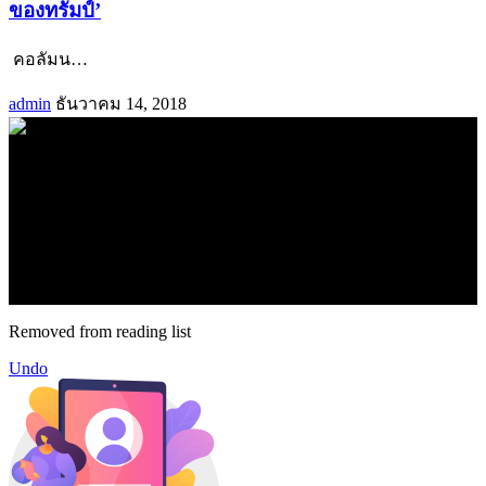
ของทรัมป์’
คอลัมน
…
admin
ธันวาคม 14, 2018
.
71k
Like
62.2k
Follow
2.1k
Follow
16.1k
Subscribe
© forexmonday.com. Design Company. All Rights Reserved.
Removed from reading list
Undo