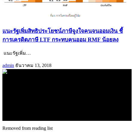
แนะรัฐเพิ่มสิทธิประโยชน์ภาษีจูงใจคนจนออมเงิน ชี้
การเครดิตภาษี LTF กระทบคนออม RMF น้อยลง
แนะรัฐเพิ่ม
…
admin
ธันวาคม 13, 2018
.
71k
Like
62.2k
Follow
2.1k
Follow
16.1k
Subscribe
© forexmonday.com. Design Company. All Rights Reserved.
Removed from reading list