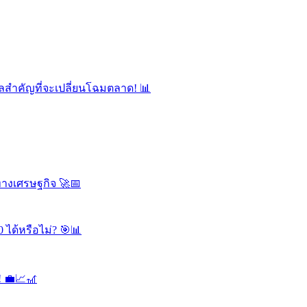
ลสำคัญที่จะเปลี่ยนโฉมตลาด! 📊
ทางเศรษฐกิจ 🚀📅
 ได้หรือไม่? 🎯📊
! 💼📈🎢