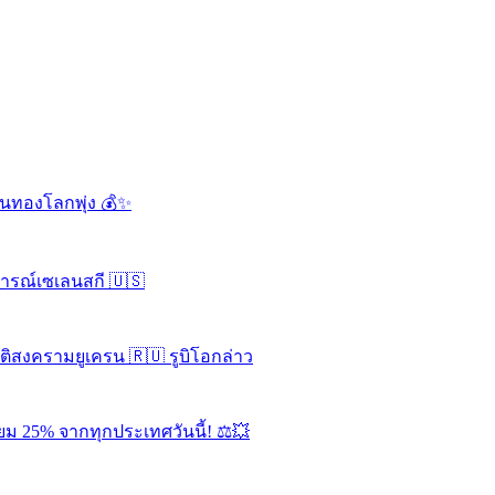
ดันทองโลกพุ่ง 💰✨
จารณ์เซเลนสกี 🇺🇸
ุติสงครามยูเครน 🇷🇺 รูบิโอกล่าว
ยม 25% จากทุกประเทศวันนี้! ⚖️💥