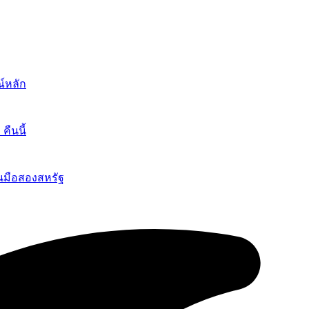
์หลัก
ืนนี้
นมือสองสหรัฐ