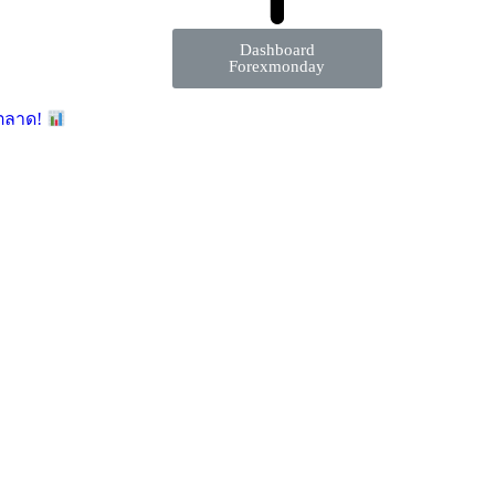
Dashboard
Forexmonday
มตลาด!