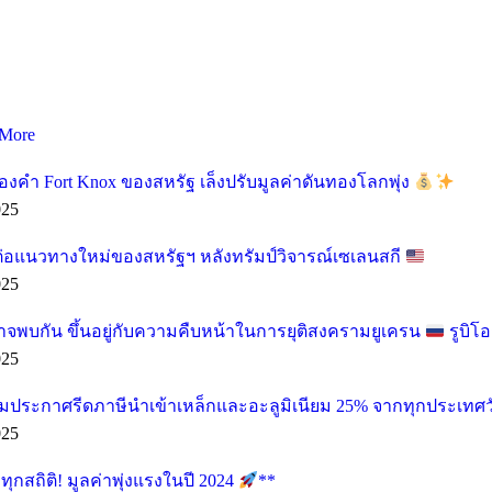
More
องคำ Fort Knox ของสหรัฐ เล็งปรับมูลค่าดันทองโลกพุ่ง
025
ต่อแนวทางใหม่ของสหรัฐฯ หลังทรัมป์วิจารณ์เซเลนสกี
025
อาจพบกัน ขึ้นอยู่กับความคืบหน้าในการยุติสงครามยูเครน
รูบิโ
025
ียมประกาศรีดภาษีนำเข้าเหล็กและอะลูมิเนียม 25% จากทุกประเทศวั
025
กสถิติ! มูลค่าพุ่งแรงในปี 2024
**